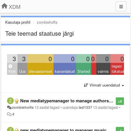
XDM
Kasutaja profiil
zombiehoffa
Teie teemad staatuse järgi
3
3
0
0
0
0
0
0
tagasi
Kõik
Uus
ülevaatamisel
kavandatud
Started
valmis
lükatud
Viimati uuendatud
New mediatypemanager to manage authors and put upcoming books into the bookmediamanager
+4
zombiehoffa
13 aastat tagasi
•
uuendaja
lad1337
13 aastat tagasi
•
4
new mediatypemanager to manager music artists
+1