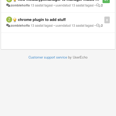
zombiehoffa
13 aastat tagasi
•
uuendatud
13 aastat tagasi
•
2
chrome plugin to add stuff
0
zombiehoffa
13 aastat tagasi
•
uuendatud
13 aastat tagasi
•
2
Customer support service
by UserEcho