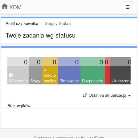
XDM
Profil użytkownika
Sergey Stukov
Twoje zadania wg statusu
0
0
0
0
0
0
0
w
trakcie
Wszystkie
Nowy
analizy
Planowane
Rozpoczęte
Ukończony
O
Ostatnia aktualizacja
Brak wątków
Customer support service
by UserEcho