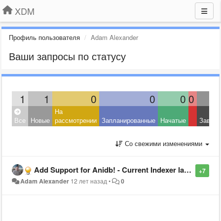
XDM
Профиль пользователя
Adam Alexander
Ваши запросы по статусу
1
1
0
0
0
0
На
Все
Новые
рассмотрении
Запланированные
Начатые
Завер
Со свежими изменениями
Add Support for Anidb! - Current Indexer lacks support for MANY Shows.
+7
Adam Alexander
12 лет назад
•
0