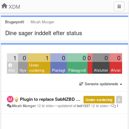
XDM
Brugerprofil
Micah Munger
Dine sager inddelt efter status
1
0
1
0
0
0
0
0
Under
Alle
Nye
vurdering
Planlagt
Påbegyndt
Afsluttet
Afvist
Seneste opdaterede
Plugin to replace SabNZBD and or other downloaders.
Under vurdering
0
Micah Munger
12 år siden
•
opdateret af
lad1337
12 år siden
•
1