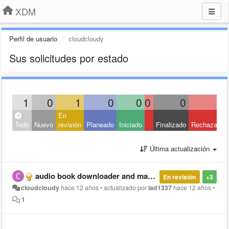
XDM
Perfil de usuario
cloudcloudy
Sus solicitudes por estado
1
0
1
0
0
0
0
0
En
Todo
Nuevo
revisión
Planeado
Iniciado
Finalizado
Rechazado
Última actualización
audio book downloader and manager
En revisión
+3
cloudcloudy
hace 12 años
•
actualizado por
lad1337
hace 12 años
•
1