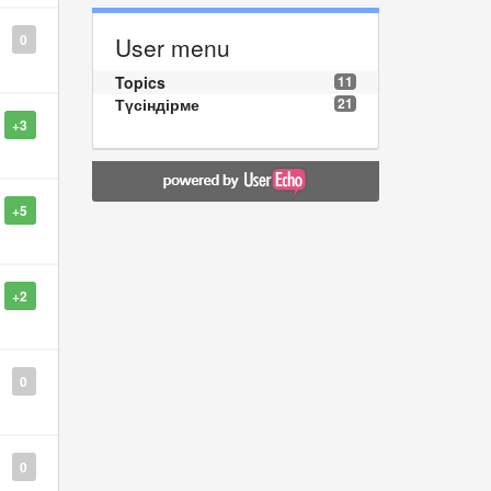
0
User menu
Topics
11
Түсіндірме
21
+3
+5
+2
0
0