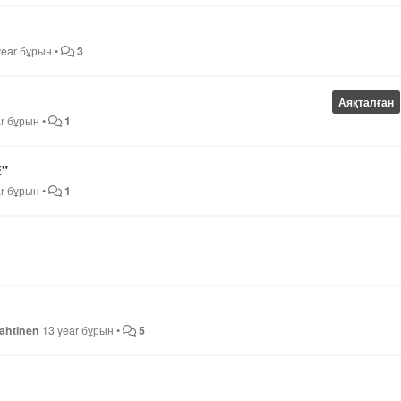
year бұрын
•
3
Аяқталған
ar бұрын
•
1
E"
ar бұрын
•
1
ahtinen
13 year бұрын
•
5