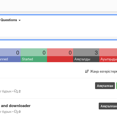
 Questions
0
0
0
3
anned
Started
Аяқталды
Ауытқыды
Жаңа өзгерістер
Аяқталған
ar бұрын
•
2
r and downloader
Аяқталған
ar бұрын
•
0