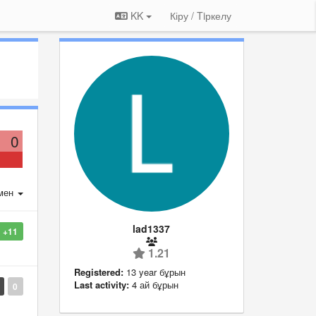
KK
Кіру / Tiркелу
0
мен
lad1337
+11
1.21
Registered:
13 year бұрын
Last activity:
4 ай бұрын
0