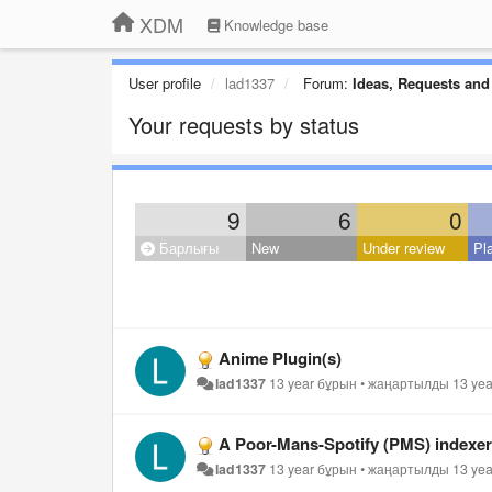
XDM
Knowledge base
User profile
lad1337
Forum:
Ideas, Requests and
Your requests by status
9
6
0
Барлығы
New
Under review
Pl
Anime Plugin(s)
lad1337
13 year бұрын
•
жаңартылды
13 ye
A Poor-Mans-Spotify (PMS) indexe
lad1337
13 year бұрын
•
жаңартылды
13 ye