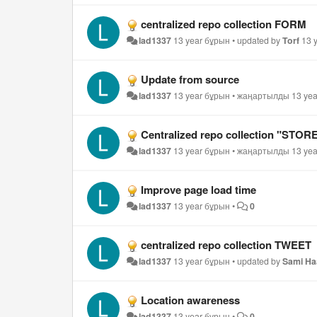
centralized repo collection FORM
lad1337
13 year бұрын
•
updated by
Torf
13 
Update from source
lad1337
13 year бұрын
•
жаңартылды
13 ye
Centralized repo collection "STOR
lad1337
13 year бұрын
•
жаңартылды
13 ye
Improve page load time
lad1337
13 year бұрын
•
0
centralized repo collection TWEET
lad1337
13 year бұрын
•
updated by
Sami Ha
Location awareness
lad1337
13 year бұрын
•
0